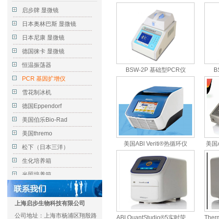
启步牌 显微镜
日本奥林巴斯 显微镜
日本尼康 显微镜
德国徕卡 显微镜
恒温振荡器
BSW-2P 基础型PCR仪
B
PCR 基因扩增仪
雪花制冰机
德国Eppendorf
美国伯乐Bio-Rad
美国thremo
美国ABI Veriti®热循环仪
美国A
松下（日本三洋）
生化培养箱
光照培养箱
人工气候箱
恒温恒湿培养箱
上海启步生物科技有限公司
公司地址：上海市杨浦区翔殷路
霉菌培养箱
ABI QuantStudio®5实时荧光定量PCR仪系统