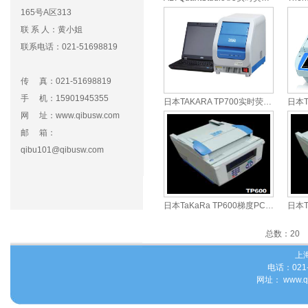
165号A区313
电热恒温培养箱
联 系 人：黄小姐
鼓风干燥箱
联系电话：021-51698819
离心机
超声波破碎仪
传 真：021-51698819
恒温金属浴
手 机：15901945355
日本TAKARA TP700实时荧光定量PCR仪
紫外交联仪
网 址：www.qibusw.com
分子杂交仪
邮 箱：
进口显微镜配件替代系列
qibu101@qibusw.com
酶标仪 洗板机
日本TaKaRa TP600梯度PCR仪
总数：20
上海
电话：021-
网址： www.qib